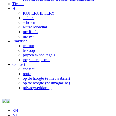
Tickets
Het huis
KOPERGIETERY
ateliers
scholen
Muze Mondial
medialab
nieuws
Praktisch
te huur
te koop
prijzen & spelregels
toegankelijkheid
Contact
contact
route
op de hoogte (e-nieuwsbrief)
op de hoogte (postmagazine)
privacyverklaring
EN
NL