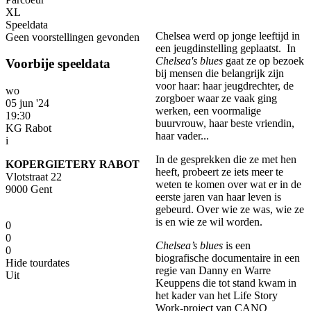
XL
Speeldata
Chelsea werd op jonge leeftijd in
Geen voorstellingen gevonden
een jeugdinstelling geplaatst. In
Chelsea's blues
gaat ze op bezoek
Voorbije speeldata
bij mensen die belangrijk zijn
voor haar: haar jeugdrechter, de
wo
zorgboer waar ze vaak ging
05 jun '24
werken, een voormalige
19:30
buurvrouw, haar beste vriendin,
KG Rabot
haar vader...
i
In de gesprekken die ze met hen
KOPERGIETERY RABOT
heeft, probeert ze iets meer te
Vlotstraat 22
weten te komen over wat er in de
9000 Gent
eerste jaren van haar leven is
gebeurd. Over wie ze was, wie ze
is en wie ze wil worden.
0
0
Chelsea’s blues
is een
0
biografische documentaire in een
Hide tourdates
regie van Danny en Warre
Uit
Keuppens die tot stand kwam in
het kader van het Life Story
Work-project van CANO