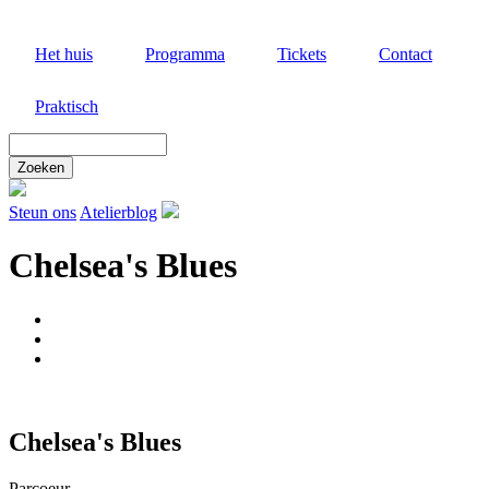
Overslaan
en
Het huis
Programma
Tickets
Contact
naar
de
inhoud
Praktisch
gaan
Zoek
door
deze
site
Steun ons
Atelierblog
Chelsea's Blues
Chelsea's Blues
Parcoeur