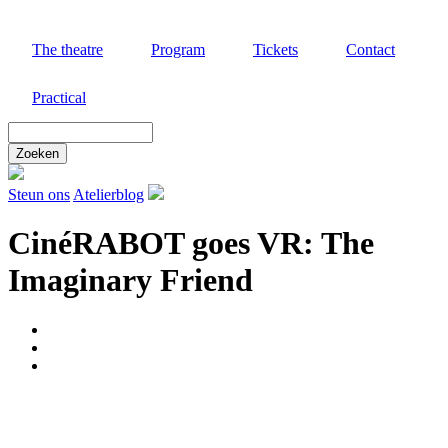
Skip
to
The theatre
Program
Tickets
Contact
main
content
Practical
Zoek
door
deze
site
Steun ons
Atelierblog
CinéRABOT goes VR: The
Imaginary Friend