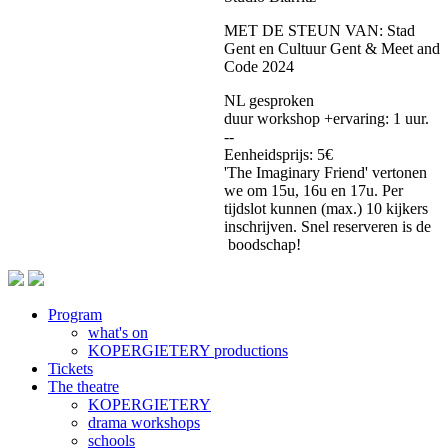
MET DE STEUN VAN: Stad
Gent en Cultuur Gent & Meet and
Code 2024
NL gesproken
duur workshop +ervaring: 1 uur.
--
Eenheidsprijs: 5€
'The Imaginary Friend' vertonen
we om 15u, 16u en 17u. Per
tijdslot kunnen (max.) 10 kijkers
inschrijven. Snel reserveren is de
boodschap!
Program
what's on
Footer
KOPERGIETERY productions
Tickets
The theatre
KOPERGIETERY
drama workshops
schools