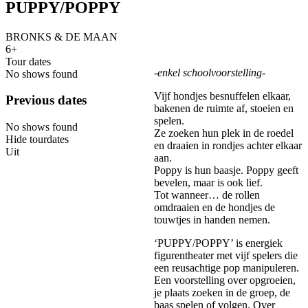
PUPPY/POPPY
BRONKS & DE MAAN
6+
Tour dates
-enkel schoolvoorstelling-
No shows found
Vijf hondjes besnuffelen elkaar,
Previous dates
bakenen de ruimte af, stoeien en
spelen.
No shows found
Ze zoeken hun plek in de roedel
Hide tourdates
en draaien in rondjes achter elkaar
Uit
aan.
Poppy is hun baasje. Poppy geeft
bevelen, maar is ook lief.
Tot wanneer… de rollen
omdraaien en de hondjes de
touwtjes in handen nemen.
‘PUPPY/POPPY’ is energiek
figurentheater met vijf spelers die
een reusachtige pop manipuleren.
Een voorstelling over opgroeien,
je plaats zoeken in de groep, de
baas spelen of volgen. Over