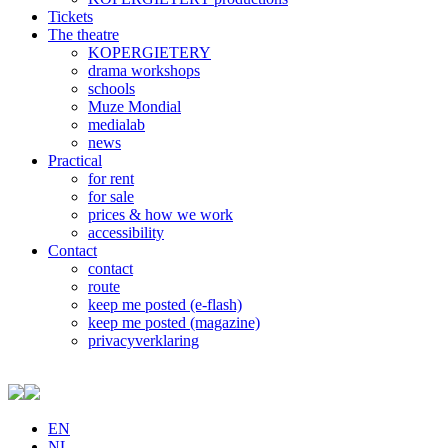
Tickets
The theatre
KOPERGIETERY
drama workshops
schools
Muze Mondial
medialab
news
Practical
for rent
for sale
prices & how we work
accessibility
Contact
contact
route
keep me posted (e-flash)
keep me posted (magazine)
privacyverklaring
EN
NL