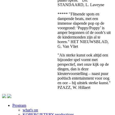
plaats opeist." DE
STANDAARD, L. Laveyne
***** "Flitsende spots en
dampende beats, met een
immense slapende pop op de
voorgrond: ‘Puppy/Poppy’ is
amper begonnen of de oooh’s uit
de kindermonden zijn al te
horen." HET NIEUWSBLAD,
G. Van Vliet
"Als sterke kunst ook altijd een
bijzonder spel vormt met
perspectief, met onze kijk op de
dingen, dan is deze
kleutervoorstelling – naast puur
poëtisch entertainment voor oog
en oor – bij uitstek sterke kunst."
PZAZZ, W. Hillaert
Program
what's on
Footer
KOPERGIETERY productions