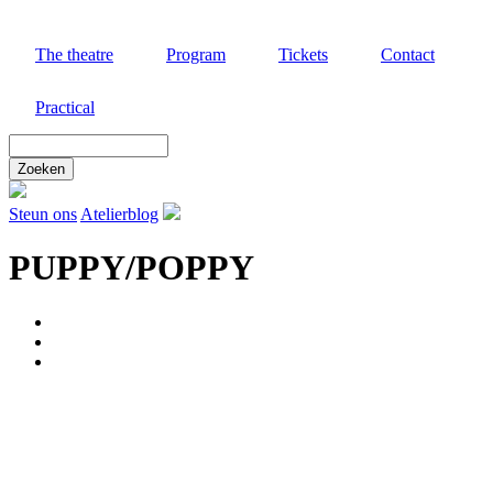
Skip
to
The theatre
Program
Tickets
Contact
main
content
Practical
Zoek
door
deze
site
Steun ons
Atelierblog
PUPPY/POPPY